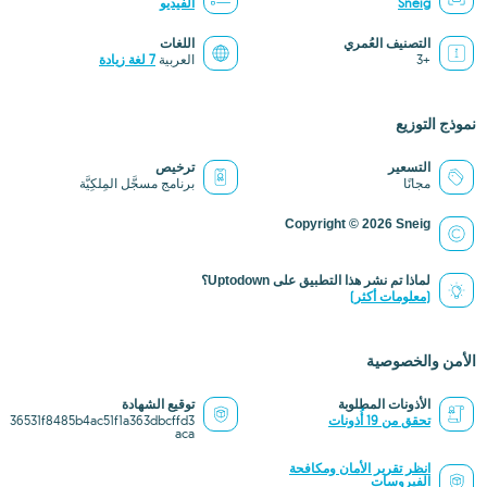
Sneig
الفيديو
التصنيف العُمري
اللغات
+3
العربية
7 لغة زيادة
نموذج التوزيع
التسعير
ترخيص
مجانًا
برنامج مسجَّل المِلكِيَّة
Copyright © 2026 Sneig
لماذا تم نشر هذا التطبيق على Uptodown؟
(معلومات أكثر)
الأمن والخصوصية
الأذونات المطلوبة
توقيع الشهادة
تحقق من 19 أُذونات
36531f8485b4ac51f1a363dbcffd3
aca
انظر تقرير الأمان ومكافحة
الفيروسات