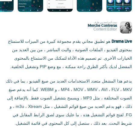
تمت المراجعة من طرف
Merche Contreras
Content Editor
Drama Live
هو تطبيق مجاني يقدم مجموعة كبيرة من الميزات للاستمتاع
بمحتوى الفيديو ، الملفات الصوتية ، والبث المباشر ، من بين العديد من
الخيارات الأخرى. تم تصميم هذه الأداة لتمكنك من الاستمتاع بالمحتوى
المفضل لديك بأكثر الطرق راحة ممكنة ، مع وضع PIP وتشغيل الخلفية.
يدعم هذا المشغل متعدد الاستخدامات العديد من صيغ الفيديو ، بما في ذلك
MP4 ، MOV ، WMV ، AVI ، FLV ، MKV ، و WEBM. كما أنه يدعم صيغ
الصوت المختلفة ، مثل MP3 ، ويسمح بتشغيل الصوت فقط. بالإضافة إلى
ذلك ، فهو يدعم العديد من صيغ قوائم التشغيل ، مثل m3u ، Xtream ، و
FG. لفتح قوائم التشغيل هذه ، ما عليك سوى لصق الرابط المقابل في
شريط البحث. بعد ذلك ، ستصل إلى كل المحتوى في قائمة التشغيل.