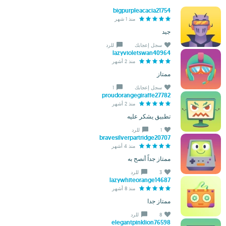
bigpurpleacacia21754
منذ 1 شهر
جيد
سجل إعجابك
للرد
lazyvioletswan40964
منذ 2 أشهر
ممتاز
سجل إعجابك
1
proudorangegiraffe27782
منذ 2 أشهر
تطبيق يشكر عليه
1
للرد
bravesilverpartridge20707
منذ 4 أشهر
ممتاز جداً أنصح به
3
للرد
lazywhiteorange14687
منذ 8 أشهر
ممتاز جدا
8
للرد
elegantpinklion76598