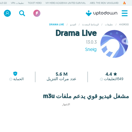
ARES: THE IRON VANGUARD
MY HERO ACADEMIA UNITED SURVIVAL
TICKET HERO
تطبيقات VPN
ALE GD
ANDROID
/
تطبيقات
/
الوسائط المتعددة
/
الفيديو
/
DRAMA LIVE
Drama Live
13.0.3
Sneig
5.6 M
4.4
عدد مرات التنزيل
549
التعليقات
الحماية
مشغل فيديو قوي يدعم ملفات m3u
الإشهار