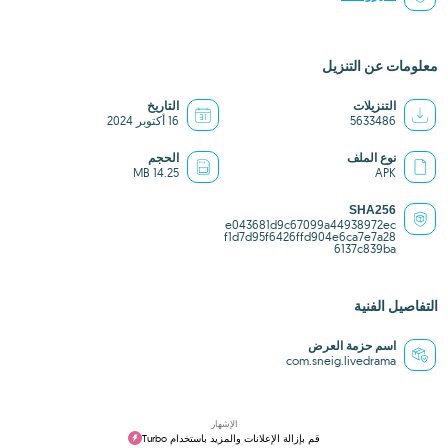
معلومات عن التنزيل
التنزيلات
التاريخ
5633486
16 أكتوبر 2024
نوع الملف
الحجم
14.25 MB
APK
SHA256
e043681d9c67099a44938972ec
f1d7d95f6426ffd904e6ca7e7a28
6137c839ba
التفاصيل الفنية
اسم حزمة العرض
com.sneig.livedrama
الإشهار
قم بإزالة الإعلانات والمزيد باستخدام Turbo